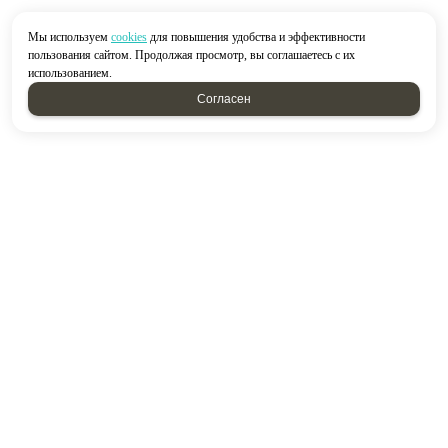
Мы используем
cookies
для повышения удобства и эффективности
пользования сайтом. Продолжая просмотр, вы соглашаетесь с их
использованием.
Согласен
2026 © “Строймир”
Политика конфиденциальности
|
Карта сайта
создание приложений
и
продвижение сайтов