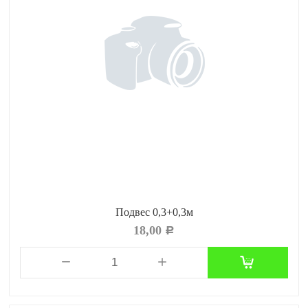
Подвес 0,3+0,3м
18,00
Р