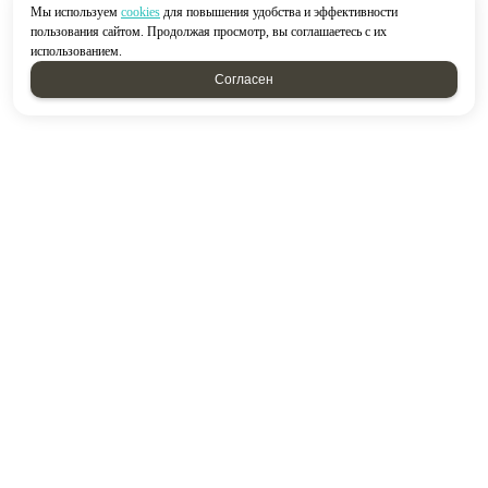
Мы используем
cookies
для повышения удобства и эффективности
пользования сайтом. Продолжая просмотр, вы соглашаетесь с их
использованием.
Согласен
2026 © “Строймир”
Политика конфиденциальности
|
Карта сайта
создание приложений
и
продвижение сайтов