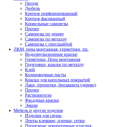
Гвозди
Дюбель
Крепеж перфорированный
Крепеж фасованный
Кровельные саморезы
Прочее
Саморезы по дереву
Саморезы по металлу
Саморезы с пресшайбой
ЛКМ, пена монтажная, герметики, пр.
Водоэмульсионные краски
Герметики, Пена монтажная
Грунтовки, краски по металлу
Клей
Колеровочные пасты
Краски для напольных покрытий
Лаки, пропитки, биозащита (дерево)
Прочее
Растворители
Фасадные краски
Эмали
Мебель и другие изделия
Изделия для сауны
Ленты клеящие, пленки, сетки
Прорезные декоративные изделия