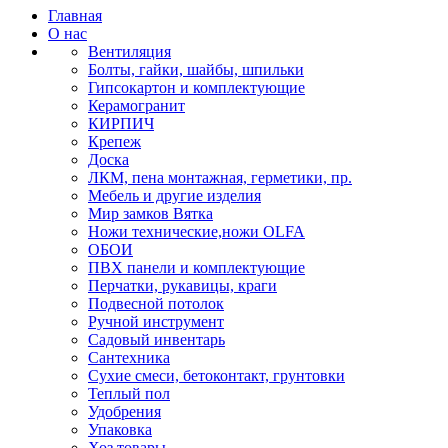
Главная
О нас
Вентиляция
Болты, гайки, шайбы, шпильки
Гипсокартон и комплектующие
Керамогранит
КИРПИЧ
Крепеж
Доска
ЛКМ, пена монтажная, герметики, пр.
Мебель и другие изделия
Мир замков Вятка
Ножи технические,ножи OLFA
ОБОИ
ПВХ панели и комплектующие
Перчатки, рукавицы, краги
Подвесной потолок
Ручной инструмент
Садовый инвентарь
Сантехника
Сухие смеси, бетоконтакт, грунтовки
Теплый пол
Удобрения
Упаковка
Хоз.товары