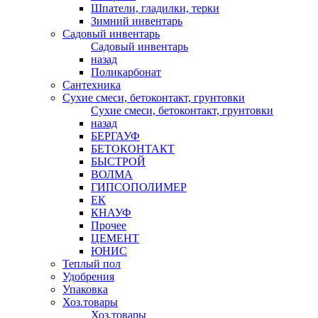
Шпатели, гладилки, терки
Зимний инвентарь
Садовый инвентарь
Садовый инвентарь
назад
Поликарбонат
Сантехника
Сухие смеси, бетоконтакт, грунтовки
Сухие смеси, бетоконтакт, грунтовки
назад
БЕРГАУФ
БЕТОКОНТАКТ
БЫСТРОЙ
ВОЛМА
ГИПСОПОЛИМЕР
ЕК
КНАУФ
Прочее
ЦЕМЕНТ
ЮНИС
Теплый пол
Удобрения
Упаковка
Хоз.товары
Хоз.товары