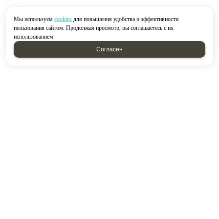
Мы используем
cookies
для повышения удобства и эффективности
пользования сайтом. Продолжая просмотр, вы соглашаетесь с их
использованием.
Согласен
2026 © “Строймир”
Политика конфиденциальности
|
Карта сайта
создание приложений
и
продвижение сайтов