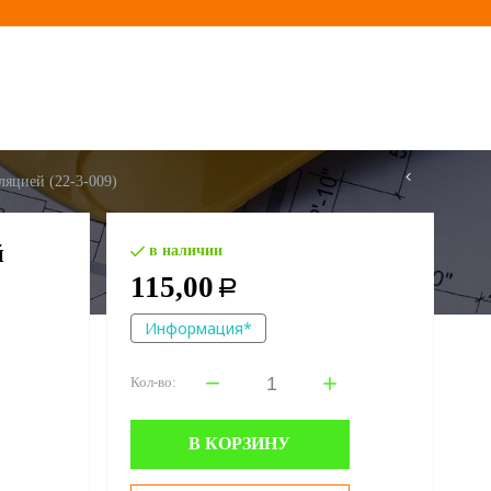
ляцией (22-3-009)
й
в наличии
115,00
Р
Информация*
Кол-во:
В КОРЗИНУ