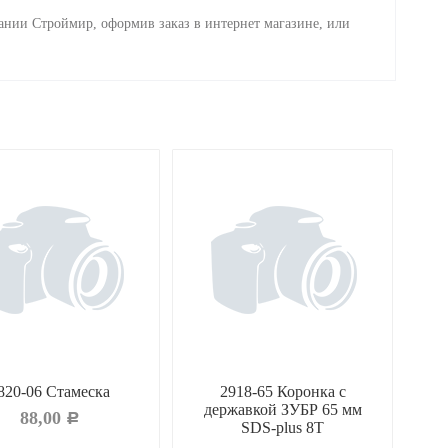
ании Строймир, оформив заказ в интернет магазине, или
820-06 Стамеска
2918-65 Коронка c
державкой ЗУБР 65 мм
ЗУБ
88,00
Р
SDS-plus 8Т