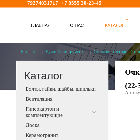
79274031717
+7 8555 30-23-45
ГЛАВНАЯ
О НАС
КАТАЛОГ
s
Каталог
Ручной инструмент
Столярно-слесарный ин
Очк
Каталог
(22-
Болты, гайки, шайбы, шпильки
Артику
Вентиляция
Гипсокартон и
комплектующие
Доска
Керамогранит