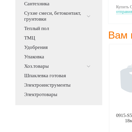
Сантехника
Купить О
отправив
Сухие смеси, бетоконтакт,
грунтовки
Теплый пол
Вам 
ТМЦ
Удобрения
Упаковка
Хоз.товары
Шпаклевка готовая
Электроинструменты
Электротовары
5 Коронка c
31643-12 гвозди
0915-S5
й ЗУБР 65 мм
ЗУБР,закаленые,тип300,12мм
18м
-plus 8Т
(1000шт)