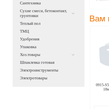
Сантехника
Сухие смеси, бетоконтакт,
грунтовки
Вам 
Теплый пол
ТМЦ
Удобрения
Упаковка
Хоз.товары
Шпаклевка готовая
Электроинструменты
Электротовары
5 Коронка c
31643-12 гвозди
0915-S5
й ЗУБР 65 мм
ЗУБР,закаленые,тип300,12мм
18м
-plus 8Т
(1000шт)
10,00
70,00
Р
Р