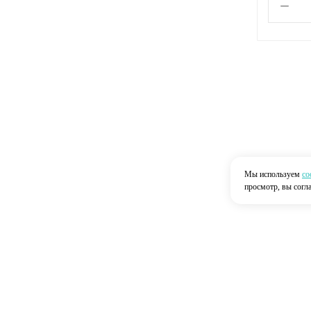
Мы используем
co
просмотр, вы согл
Главная
О нас
Каталог
Доставка
2026 © “Строймир”
Политика конфиденциальности
|
Карта сайта