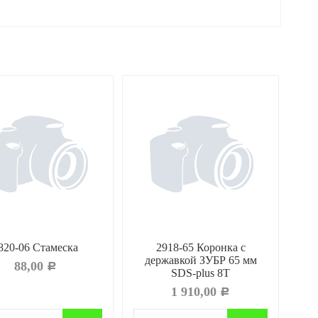
820-06 Стамеска
2918-65 Коронка c
державкой ЗУБР 65 мм
ЗУБ
88,00
Р
SDS-plus 8Т
1 910,00
Р