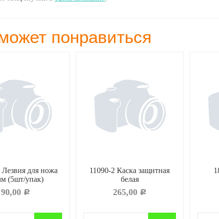
может понравиться
 Лезвия для ножа
11090-2 Каска защитная
1
м (5шт/упак)
белая
90,00
265,00
Р
Р