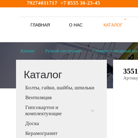
79274031717
+7 8555 30-23-45
ГЛАВНАЯ
О НАС
КАТАЛОГ
s
Каталог
Ручной инструмент
Столярно-слесарный ин
355
Каталог
Артику
Болты, гайки, шайбы, шпильки
Вентиляция
Гипсокартон и
комплектующие
Доска
Керамогранит