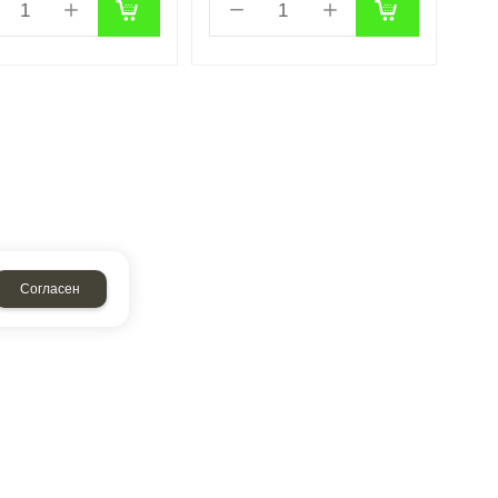
Согласен
аписать нам
Обратный звонок
создание сайтов
и
продвижение сайтов