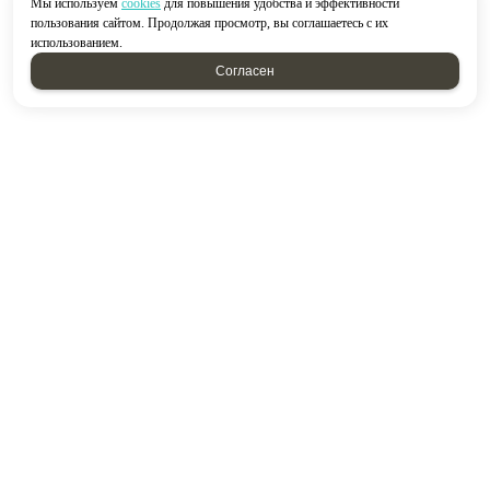
Мы используем
cookies
для повышения удобства и эффективности
пользования сайтом. Продолжая просмотр, вы соглашаетесь с их
использованием.
Согласен
2026 © “Строймир”
Политика конфиденциальности
|
Карта сайта
создание приложений
и
продвижение сайтов