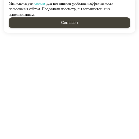
Мы используем
cookies
для повышения удобства и эффективности
пользования сайтом. Продолжая просмотр, вы соглашаетесь с их
использованием.
Согласен
2026 © “Строймир”
Политика конфиденциальности
|
Карта сайта
создание приложений
и
продвижение сайтов