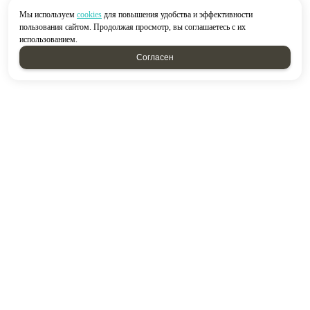
Мы используем
cookies
для повышения удобства и эффективности
пользования сайтом. Продолжая просмотр, вы соглашаетесь с их
использованием.
Согласен
2026 © “Строймир”
Политика конфиденциальности
|
Карта сайта
создание приложений
и
продвижение сайтов