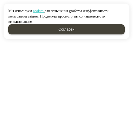
Мы используем
cookies
для повышения удобства и эффективности
пользования сайтом. Продолжая просмотр, вы соглашаетесь с их
использованием.
Согласен
2026 © “Строймир”
Политика конфиденциальности
|
Карта сайта
создание приложений
и
продвижение сайтов