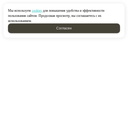
Мы используем
cookies
для повышения удобства и эффективности
пользования сайтом. Продолжая просмотр, вы соглашаетесь с их
использованием.
Согласен
2026 © “Строймир”
Политика конфиденциальности
|
Карта сайта
создание приложений
и
продвижение сайтов