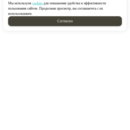
Мы используем
cookies
для повышения удобства и эффективности
пользования сайтом. Продолжая просмотр, вы соглашаетесь с их
использованием.
Согласен
2026 © “Строймир”
Политика конфиденциальности
|
Карта сайта
создание приложений
и
продвижение сайтов