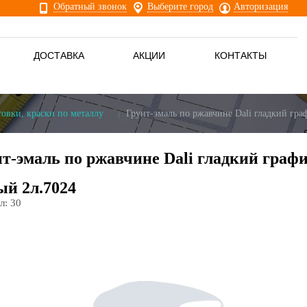
Обратный звонок
Выберите город
Авторизация
ДОСТАВКА
АКЦИИ
КОНТАКТЫ
овки, краски по металлу
Грунт-эмаль по ржавчине Dali гладкий гра
т-эмаль по ржавчине Dali гладкий граф
ый 2л.7024
л:
30