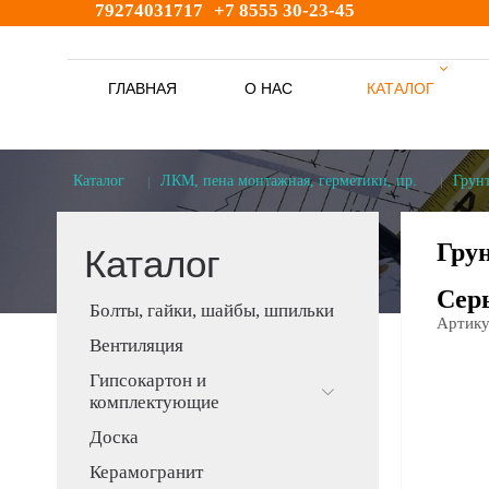
79274031717
+7 8555 30-23-45
ГЛАВНАЯ
О НАС
КАТАЛОГ
s
Каталог
ЛКМ, пена монтажная, герметики, пр.
Грунт
Грун
Каталог
Сер
Болты, гайки, шайбы, шпильки
Артику
Вентиляция
Гипсокартон и
комплектующие
Доска
Керамогранит