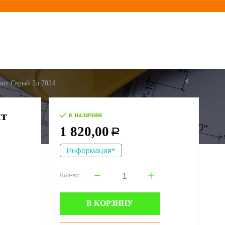
фит Серый 2л.7024
ит
в наличии
1 820,00
Р
Информация*
Кол-во:
В КОРЗИНУ