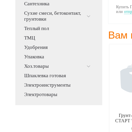
Сантехника
Купить Г
или
отпр
Сухие смеси, бетоконтакт,
грунтовки
Теплый пол
Вам 
ТМЦ
Удобрения
Упаковка
Хоз.товары
Шпаклевка готовая
Электроинструменты
Электротовары
ль по ржавчине
Грунт-эмаль по ржавчине
Грунт-
 коричнев 0,75л.
Dali глад. коричнев 2л.
СТАРТ "
6,00
1 820,00
Р
Р