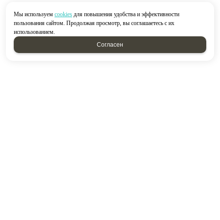
Мы используем
cookies
для повышения удобства и эффективности
пользования сайтом. Продолжая просмотр, вы соглашаетесь с их
использованием.
Согласен
2026 © “Строймир”
Политика конфиденциальности
|
Карта сайта
создание приложений
и
продвижение сайтов