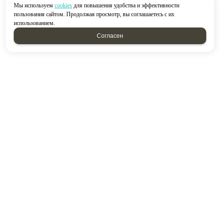
Мы используем
cookies
для повышения удобства и эффективности
пользования сайтом. Продолжая просмотр, вы соглашаетесь с их
использованием.
Согласен
2026 © “Строймир”
Политика конфиденциальности
|
Карта сайта
создание приложений
и
продвижение сайтов