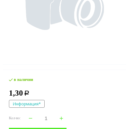
в наличии
1,30
Р
Информация*
Кол-во: