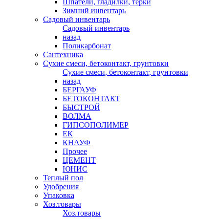
Шпатели, гладилки, терки
Зимний инвентарь
Садовый инвентарь
Садовый инвентарь
назад
Поликарбонат
Сантехника
Сухие смеси, бетоконтакт, грунтовки
Сухие смеси, бетоконтакт, грунтовки
назад
БЕРГАУФ
БЕТОКОНТАКТ
БЫСТРОЙ
ВОЛМА
ГИПСОПОЛИМЕР
ЕК
КНАУФ
Прочее
ЦЕМЕНТ
ЮНИС
Теплый пол
Удобрения
Упаковка
Хоз.товары
Хоз.товары