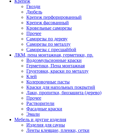
Крепеж
Гвозди
Дюбель
Крепеж перфорированный
Крепеж фасованный
Кровельные саморезы
Прочее
Саморезы по дереву
Саморезы по металлу
Саморезы с пресшайбой
ЛКМ, пена монтажная, герметики, пр.
Водоэмульсионные краски
Герметики, Пена монтажная
Грунтовки, краски по металлу
Клей
Колеровочные пасты
Краски для напольных покрытий
Лаки, пропитки, биозащита (дерево)
Прочее
Растворители
Фасадные краски
Эмали
Мебель и другие изделия
Изделия для сауны
Ленты клеящие, пленки, сетки