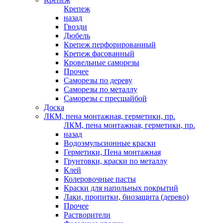
Крепеж
назад
Гвозди
Дюбель
Крепеж перфорированный
Крепеж фасованный
Кровельные саморезы
Прочее
Саморезы по дереву
Саморезы по металлу
Саморезы с пресшайбой
Доска
ЛКМ, пена монтажная, герметики, пр.
ЛКМ, пена монтажная, герметики, пр.
назад
Водоэмульсионные краски
Герметики, Пена монтажная
Грунтовки, краски по металлу
Клей
Колеровочные пасты
Краски для напольных покрытий
Лаки, пропитки, биозащита (дерево)
Прочее
Растворители