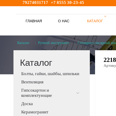
79274031717
+7 8555 30-23-45
ГЛАВНАЯ
О НАС
КАТАЛОГ
s
Каталог
Ручной инструмент
Столярно-слесарный ин
221
Каталог
Артику
Болты, гайки, шайбы, шпильки
Вентиляция
Гипсокартон и
комплектующие
Доска
Керамогранит