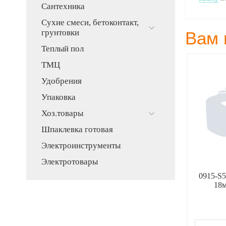
Сантехника
Сухие смеси, бетоконтакт,
грунтовки
Вам 
Теплый пол
ТМЦ
Удобрения
Упаковка
Хоз.товары
Шпаклевка готовая
Электроинструменты
Электротовары
5 Коронка c
31643-12 гвозди
0915-S5
й ЗУБР 65 мм
ЗУБР,закаленые,тип300,12мм
18м
-plus 8Т
(1000шт)
10,00
70,00
Р
Р