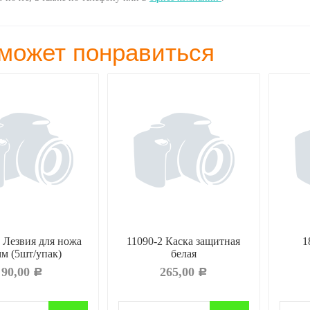
может понравиться
 Лезвия для ножа
11090-2 Каска защитная
1
м (5шт/упак)
белая
90,00
265,00
Р
Р