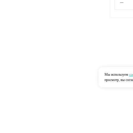
Мы используем
co
просмотр, вы согл
Главная
О нас
Каталог
Доставка
2026 © “Строймир”
Политика конфиденциальности
|
Карта сайта