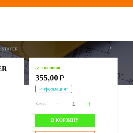
мм STAYER
ER
в наличии
355,00
Р
Информация*
Кол-во:
В КОРЗИНУ