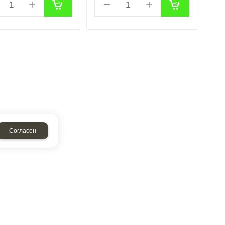
Согласен
аписать нам
Обратный звонок
создание сайтов
и
продвижение сайтов