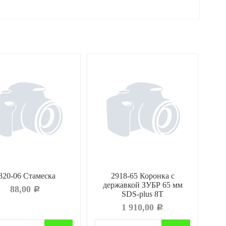
820-06 Стамеска
2918-65 Коронка c
державкой ЗУБР 65 мм
ЗУБ
88,00
Р
SDS-plus 8Т
1 910,00
Р